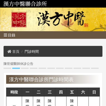
目錄
首頁
門診時間
陳世煬醫師休診公告
1
漢方中醫聯合診所門診時間表
時段
一
二
三
四
五
六
日
陳
陳
陳
陳