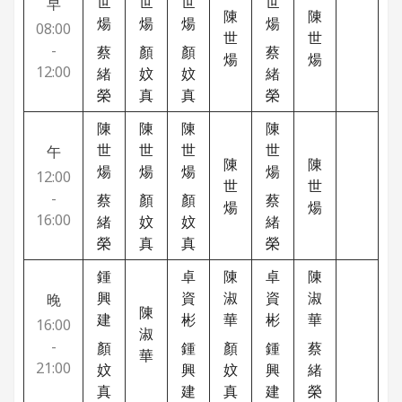
世
世
世
世
早
陳
陳
煬
煬
煬
煬
08:00
世
世
-
蔡
顏
顏
蔡
煬
煬
12:00
緒
妏
妏
緒
榮
真
真
榮
陳
陳
陳
陳
世
世
世
世
午
陳
陳
煬
煬
煬
煬
12:00
世
世
-
蔡
顏
顏
蔡
煬
煬
16:00
緒
妏
妏
緒
榮
真
真
榮
鍾
卓
陳
卓
陳
興
資
淑
資
淑
晚
陳
建
彬
華
彬
華
16:00
淑
-
顏
鍾
顏
鍾
蔡
華
21:00
妏
興
妏
興
緒
真
建
真
建
榮