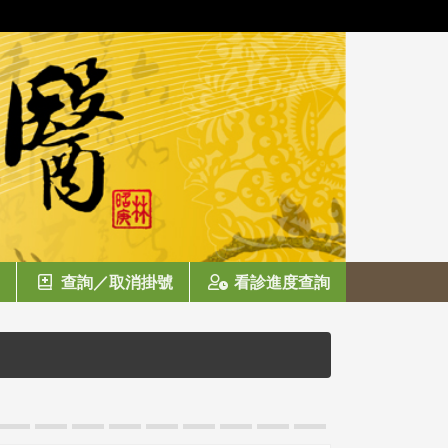
查詢／取消掛號
看診進度查詢
115／7／11（